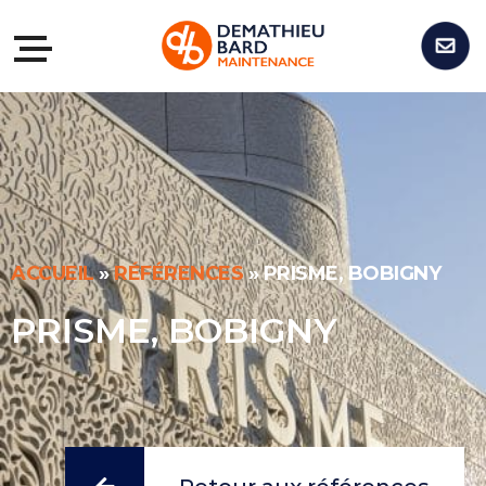
ACCUEIL
»
RÉFÉRENCES
»
PRISME, BOBIGNY
PRISME, BOBIGNY